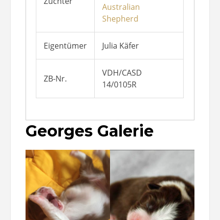
Züchter
Australian
Shepherd
Eigentümer
Julia Käfer
VDH/CASD
ZB-Nr.
14/0105R
Georges Galerie