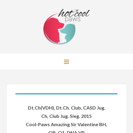
Skip
to
content
Hot 'n' Cool Paws Australian
Shepherd
Dt.Ch(VDH), Dt.Ch. Club, CASD Jug.
Ch, Club Jug. Sieg. 2015
Cool-Paws Amazing Sir Valentine BH,
OB, O1, DNA-VP