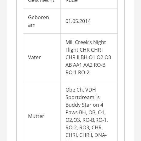
Geschlecht
Rüde
Geboren
01.05.2014
am
Mill Creek’s Night
Flight CHR CHR I
Vater
CHR II BH O1 O2 O3
AB AA1 AA2 RO-B
RO-1 RO-2
Obe Ch. VDH
Sportdream´s
Buddy Star on 4
Paws BH, OB, O1,
Mutter
O2,O3, RO-B,RO-1,
RO-2, RO3, CHR,
CHRI, CHRII, DNA-