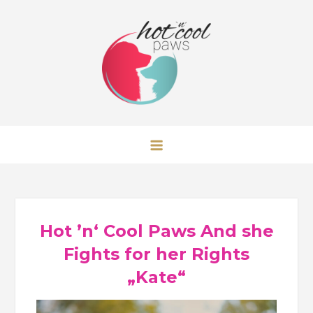
Skip
to
content
Hot 'n' Cool Paws Australian
Shepherd
Hot ’n‘ Cool Paws And she
Fights for her Rights
„Kate“