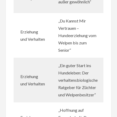
außer gewöhnlich“
IS
„Du Kannst Mir
Mar
Vertrauen –
Mül
Erziehung
Hundeerziehung vom
Auf
und Verhalten
Welpen bis zum
IS
Senior“
27
„Ein guter Start ins
Ud
Hundeleben: Der
Erziehung
Mül
verhaltensbiologische
und Verhalten
Auf
Ratgeber für Züchter
10
und Welpenbesitzer“
„Hoffnung auf
Mic