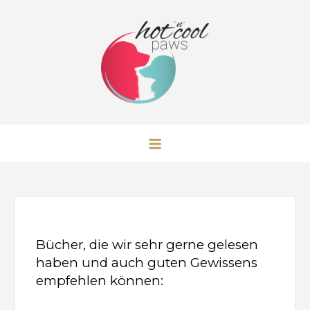
Skip
to
content
Hot 'n' Cool Paws Australian
Shepherd
Bücher, die wir sehr gerne gelesen
haben und auch guten Gewissens
empfehlen können: