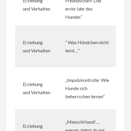
Erziehung
Freundschaft-Das
Me
und Verhalten
erste Jahr des
Ver
Hundes“
3-
Th
Erziehung
“ Was Hündchen nicht
Ba
und Verhalten
lernt…“
Ver
01
Ari
„Impulskontrolle: Wie
Erziehung
Me
Hunde sich
und Verhalten
Ver
beherrschen lernen“
97
Ari
„MenschHund! …
Erziehung
Me
warum ziehst du nur