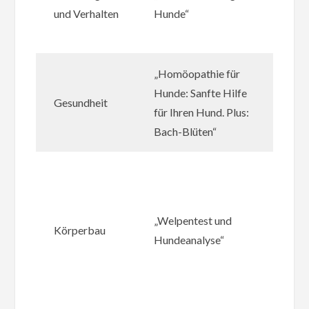
und Verhalten
Hunde“
202
34
„Homöopathie für
Elk
Hunde: Sanfte Hilfe
Rat
Gesundheit
für Ihren Hund. Plus:
IS
Bach-Blüten“
38
Dor
Ho
Wal
„Welpentest und
Körperbau
Has
Hundeanalyse“
Rüs
202
32