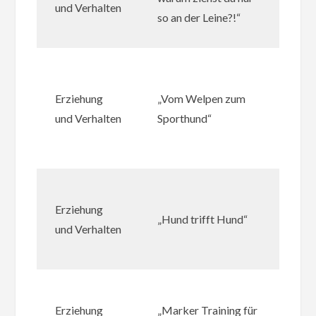
und Verhalten
Ver
so an der Leine?!“
97
Cla
Ca
Erziehung
„Vom Welpen zum
20
und Verhalten
Sporthund“
IS
38
Kat
Erziehung
Cad
„Hund trifft Hund“
und Verhalten
Auf
97
Ulr
Erziehung
„Marker Training für
Ko