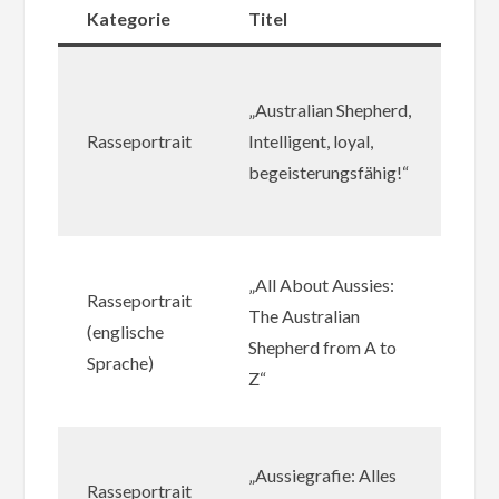
Kategorie
Titel
Au
Cla
„Australian Shepherd,
Bo
Rasseportrait
Intelligent, loyal,
Ca
begeisterungsfähig!“
20
97
Jea
„All About Aussies:
Rasseportrait
Har
The Australian
(englische
Alp
Shepherd from A to
Sprache)
3rd
Z“
57
Sil
„Aussiegrafie: Alles
Rasseportrait
Ver