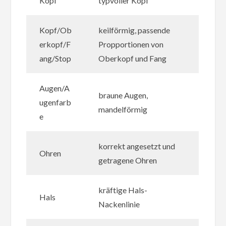
Kopf
typvoller Kopf
Kopf/Ob
keilförmig, passende
erkopf/F
Propportionen von
ang/Stop
Oberkopf und Fang
Augen/A
braune Augen,
ugenfarb
mandelförmig
e
korrekt angesetzt und
Ohren
getragene Ohren
kräftige Hals-
Hals
Nackenlinie