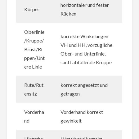
horizontaler und fester
Körper
Rücken
Oberlinie
korrekte Winkelungen
/Kruppe/
VH und HH, vorzügliche
Brust/Ri
Ober- und Unterlinie,
ppen/Unt
sanft abfallende Kruppe
ere Linie
Rute/Rut
korrekt angesetzt und
ensitz
getragen
Vorderha
Vorderhand korrekt
nd
gewinkelt
Hinterha
Hinterhand korrekt