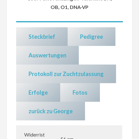
OB, O1, DNA-VP
Steckbrief
Pedigree
Auswertungen
Protokoll zur Zuchtzulassung
Erfolge
Fotos
zurück zu George
Widerrist
56 cm