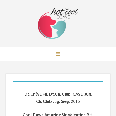
Skip
to
content
Hot 'n' Cool Paws Australian
Shepherd
Dt.Ch(VDH), Dt.Ch. Club, CASD Jug.
Ch, Club Jug. Sieg. 2015
Cool-Paws Amazing Sir Valentine BH,