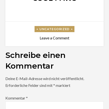
on
Leave a Comment
Hier
entsteht
Schreibe einen
die
Kommentar
Seite
von
Deine E-Mail-Adresse wird nicht veröffentlicht.
Hot
Erforderliche Felder sind mit
*
markiert
’n‘
Cool
Kommentar
*
Paws