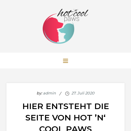
Skip
to
content
Hot 'n' Cool Paws Australian
Shepherd
by:
admin
HIER ENTSTEHT DIE
SEITE VON HOT ’N‘
COOL PAWS